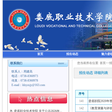
首页
招生动态
魅力娄
您当前所在位置:
首页
>>
联系我们
more...
联系人：周建高
招生动态
详细列表
电话：0738-8360973
传真：0738-8360978
E-mail：ldzyzsjy@163.com
序号
141
娄底职院2020年
142
《教育测量与评价》
娄底职业技术学院 关于公示2026年...