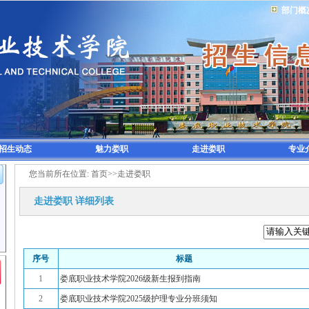
部门概
招生动态
魅力娄职
走进娄职
专业
您当前所在位置:
首页
>>
走进娄职
走进娄职
详细列表
序号
标题
1
娄底职业技术学院2026级新生报到指南
2
娄底职业技术学院2025级护理专业分班须知